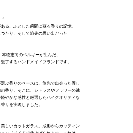
）”
がある、ふとした瞬間に蘇る香りの記憶。
立つたり、そして旅先の思い出だった
は、本物志向のベルギーが生んだ、
を魅了するハンドメイドブランドです。
が選ぶ香りのベースは、旅先で出会った優し
地の香り。そこに、シトラスやフラワーの繊
で軽やかな感性と厳選したハイクオリティな
る香りを実現しました。
、美しいカットガラス。成形からカッティン