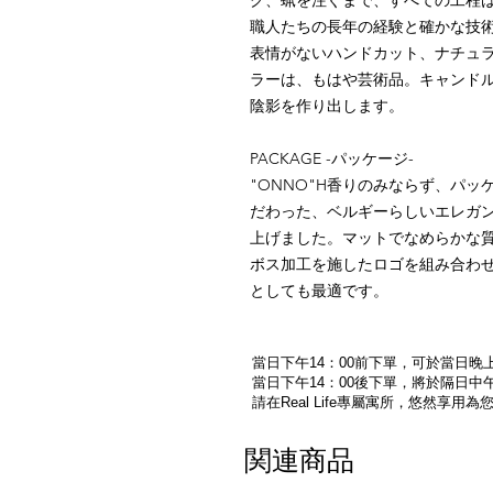
グ、蝋を注ぐまで、すべての工程
職人たちの長年の経験と確かな技
表情がないハンドカット、ナチュ
ラーは、もはや芸術品。キャンド
陰影を作り出します。
PACKAGE -パッケージ-
"ONNO"H香りのみならず、パ
だわった、ベルギーらしいエレガ
上げました。マットでなめらかな
ボス加工を施したロゴを組み合わ
としても最適です。
當日下午14：00前下單，可於當日晚上
當日下午14：00後下單，將於隔日中午
請在Real Life專屬寓所，悠然享用
関連商品