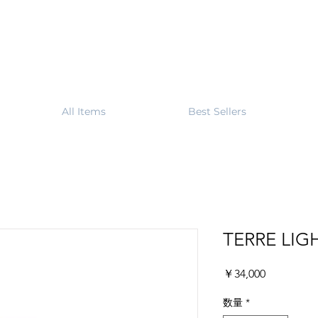
All Items
Best Sellers
TERRE LIG
価
￥34,000
格
数量
*