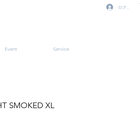
ログイン
Event
Service
HT SMOKED XL