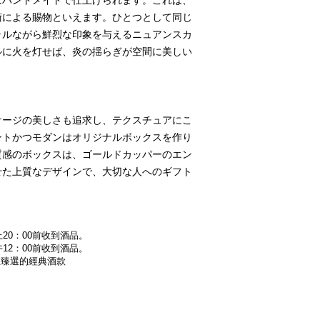
はハンドメイドで仕上げられます。これは、
術による賜物といえます。ひとつとして同じ
ラルながら鮮烈な印象を与えるニュアンスカ
ルに火を灯せば、炎の揺らぎが空間に美しい
ッケージの美しさも追求し、テクスチュアにこ
ントかつモダンはオリジナルボックスを作り
質感のボックスは、ゴールドカッパーのエン
せた上質なデザインで、大切な人へのギフト
20：00前收到酒品。
12：00前收到酒品。
為您臻選的經典酒款