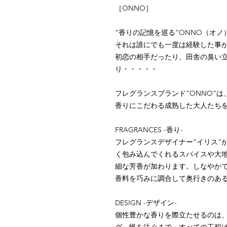
［ONNO］
“香りの記憶を巡る”ONNO（オノ
それは誰にでも一度は経験した事
初恋の相手だったり、田舎の臭い
り・・・・・
フレグランスブランド”ONNO”
香りにこだわる成熟した大人たち
FRAGRANCES -香り-
フレグランスデザイナー"イリス”
く包み込んでくれるスパイスや大
細な芳香が加わります。しなやか
香料を巧みに調合して奥行きのあ
DESIGN -デザイン-
個性豊かな香りを際立たせるのは