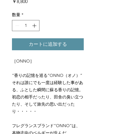
価
￥8,800
格
数量
*
カートに追加する
［ONNO］
“香りの記憶を巡る”ONNO（オノ）”
それは誰にでも一度は経験した事があ
る、ふとした瞬間に蘇る香りの記憶。
初恋の相手だったり、田舎の臭い立つ
たり、そして旅先の思い出だった
り・・・・・
フレグランスブランド”ONNO”は、
本物志向のベルギーが生んだ、