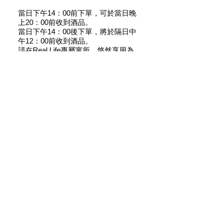
當日下午14：00前下單，可於當日晚
上20：00前收到酒品。
當日下午14：00後下單，將於隔日中
午12：00前收到酒品。
請在Real Life專屬寓所，悠然享用為
您臻選的經典酒款
関連商品