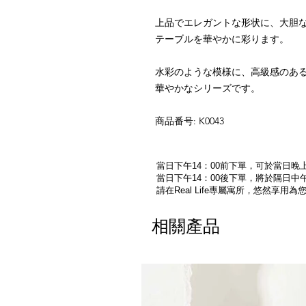
上品でエレガントな形状に、大胆
テーブルを華やかに彩ります。
水彩のような模様に、高級感のあ
華やかなシリーズです。
商品番号: K0043
當日下午14：00前下單，可於當日晚上
當日下午14：00後下單，將於隔日中午
請在Real Life專屬寓所，悠然享用
相關產品