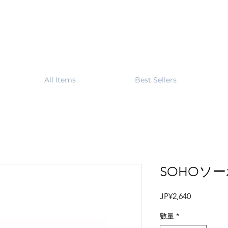
All Items
Best Sellers
SOHOソー
價
JP¥2,640
格
數量
*