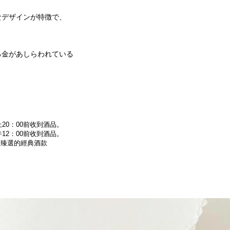
なデザインが特徴で、
る金があしらわれている
20：00前收到酒品。
12：00前收到酒品。
為您臻選的經典酒款