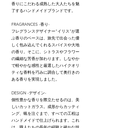
香りにこだわる成熟した大人たちを魅
了するハンドメイドブランドです。
FRAGRANCES -香り-
フレグランスデザイナー"イリス”が選
ぶ香りのベースは、旅先で出会った優
しく包み込んでくれるスパイスや大地
の香り。そこに、シトラスやフラワー
の繊細な芳香が加わります。しなやか
で軽やかな感性と厳選したハイクオリ
ティな香料を巧みに調合して奥行きの
ある香りを実現しました。
DESIGN -デザイン-
個性豊かな香りを際立たせるのは、美
しいカットガラス。成形からカッティ
ング、蝋を注ぐまで、すべての工程は
ハンドメイドで仕上げられます。これ
は、職人たちの長年の経験と確かな技