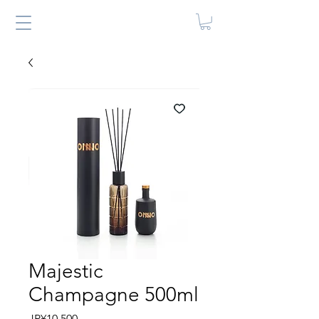
Majestic
Champagne 500ml
價
JP¥10,500