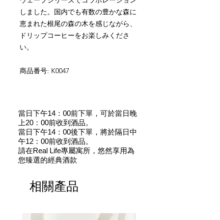
しました。国内でも有数の豊かな森に
恵まれた根尾の森の木を感じながら、
ドリップコーヒーをお楽しみくださ
い。
商品番号: K0047
當日下午14：00前下單，可於當日晚
上20：00前收到酒品。
當日下午14：00後下單，將於隔日中
午12：00前收到酒品。
請在Real Life專屬寓所，悠然享用為
您臻選的經典酒款
相關產品