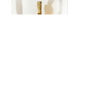
Pommery Louise 2005
Ruinart Blanc de Blancs
價格
價格
JP¥22,000
JP¥13,200