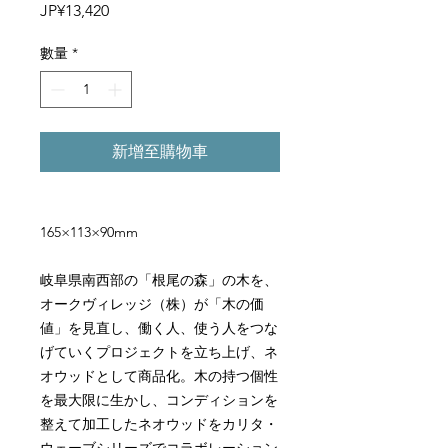
價
JP¥13,420
格
數量
*
新增至購物車
165×113×90mm
岐阜県南西部の「根尾の森」の木を、
オークヴィレッジ（株）が「木の価
値」を見直し、働く人、使う人をつな
げていくプロジェクトを立ち上げ、ネ
オウッドとして商品化。木の持つ個性
を最大限に生かし、コンディションを
整えて加工したネオウッドをカリタ・
ウェーブシリーズでコラボレーション