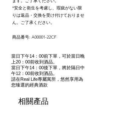
ます。ご了承ください。
*
安全と衛生を考慮し、瑕疵がない限
りは返品・交換を受け付けておりませ
ん。
ご了承ください。
商品番号
: A00001-22CF
當日下午14：00前下單，可於當日晚
上20：00前收到酒品。
當日下午14：00後下單，將於隔日中
午12：00前收到酒品。
請在Real Life專屬寓所，悠然享用為
您臻選的經典酒款
相關產品