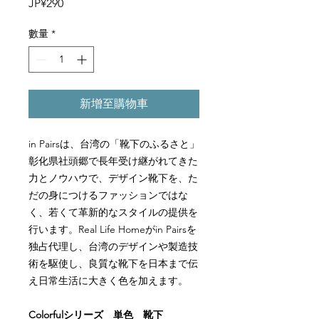
價
JP¥290
格
數量
*
新增至購物車
in Pairs
は、台湾の「靴下のふるさと」
彰化県社頭郷で長年受け継がれてきた
力とノウハウで、デザイン靴下を、た
だの身につけるファッションではな
く、若くて革新的なスタイルの提供を
行います。
Real Life Home
が
in Pairs
を
独占代理し、台湾のデザインや製造技
術を駆使し、良質な靴下を日本まで伝
え日常生活に大きく色を加えます。
Colorful
シリーズ 単色 靴下