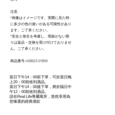
注意
.
*
画像はイメージです。実際に見た時
に多少の色の違いがある可能性があり
ます。ご了承ください。
*
安全と衛生を考慮し、瑕疵がない限
りは返品・交換を受け付けておりませ
ん。ご了承ください。
商品番号
:A00023-01BM
當日下午14：00前下單，可於當日晚
上20：00前收到酒品。
當日下午14：00後下單，將於隔日中
午12：00前收到酒品。
請在Real Life專屬寓所，悠然享用為
您臻選的經典酒款
相關產品