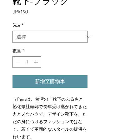
靴下-ブラック
價
JP¥190
格
Size
*
數量
*
新增至購物車
in Pairs
は、台湾の「靴下のふるさと」
彰化県社頭郷で長年受け継がれてきた
力とノウハウで、デザイン靴下を、た
だの身につけるファッションではな
く、若くて革新的なスタイルの提供を
行います。