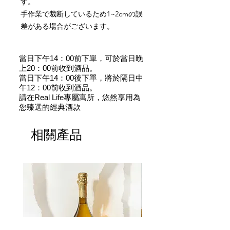
す。
手作業で裁断しているため1~2cmの誤
差がある場合がございます。
當日下午14：00前下單，可於當日晚
上20：00前收到酒品。
當日下午14：00後下單，將於隔日中
午12：00前收到酒品。
請在Real Life專屬寓所，悠然享用為
您臻選的經典酒款
相關產品