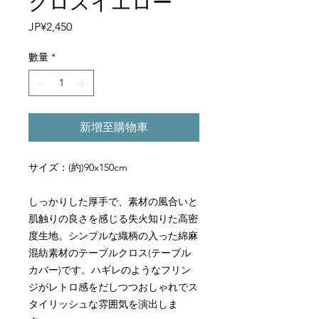
クロスイエロー
價
JP¥2,450
格
數量
*
新增至購物車
サイズ：(約)90x150cm
しっかりした厚手で、素材の風合いと
肌触りの良さを感じる失火知りた高密
度生地。シンプルな織柄の入った綿麻
混紡素材のテーブルクロス(テーブル
カバー)です。ハギレのようなフリン
ジがレトロ感をだしつつおしゃれでス
タイリッシュな雰囲気を演出しま