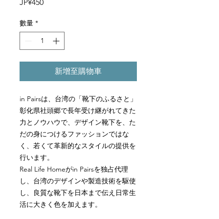
價
JP¥450
格
數量
*
新增至購物車
in Pairs
は、台湾の「靴下のふるさと」
彰化県社頭郷で長年受け継がれてきた
力とノウハウで、デザイン靴下を、た
だの身につけるファッションではな
く、若くて革新的なスタイルの提供を
行います。
Real Life Home
が
in Pairs
を独占代理
し、台湾のデザインや製造技術を駆使
し、良質な靴下を日本まで伝え日常生
活に大きく色を加えます。