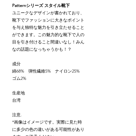
Pattern
シリーズ
スタイル靴下
ユニークなデザインが書かれており、
靴下でファッションに大きなポイント
を与え独特な魅力を引き立たせること
ができます。この魅力的な靴下で人の
目を引き付けること間違いなし！みん
なの話題になっちゃうかも！？
成分
綿
68%
弾性繊維
5%
ナイロン
25%
ゴム
2%
生産地
台湾
注意
.
*
画像はイメージです。実際に見た時
に多少の色の違いがある可能性があり