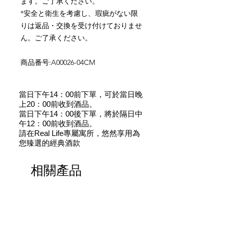
ます。ご了承ください。
*
安全と衛生を考慮し、瑕疵がない限
りは返品・交換を受け付けておりませ
ん。ご了承ください。
商品番号
:A00026-04CM
當日下午14：00前下單，可於當日晚
上20：00前收到酒品。
當日下午14：00後下單，將於隔日中
午12：00前收到酒品。
請在Real Life專屬寓所，悠然享用為
您臻選的經典酒款
相關產品