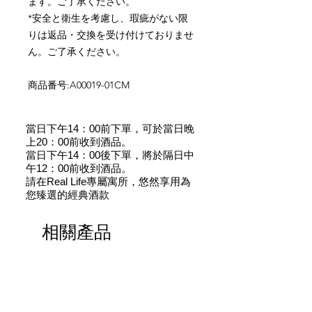
ます。ご了承ください。
*
安全と衛生を考慮し、瑕疵がない限
りは返品・交換を受け付けておりませ
ん。ご了承ください。
商品番号
:A00019-01CM
當日下午14：00前下單，可於當日晚
上20：00前收到酒品。
當日下午14：00後下單，將於隔日中
午12：00前收到酒品。
請在Real Life專屬寓所，悠然享用為
您臻選的經典酒款
相關產品