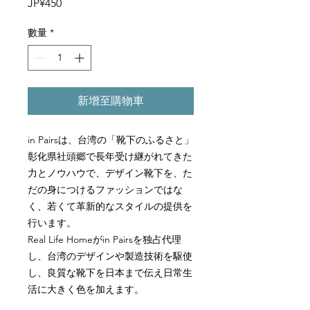
價
JP¥450
格
數量
*
新增至購物車
in Pairs
は、台湾の「靴下のふるさと」
彰化県社頭郷で長年受け継がれてきた
力とノウハウで、デザイン靴下を、た
だの身につけるファッションではな
く、若くて革新的なスタイルの提供を
行います。
Real Life Home
が
in Pairs
を独占代理
し、台湾のデザインや製造技術を駆使
し、良質な靴下を日本まで伝え日常生
活に大きく色を加えます。