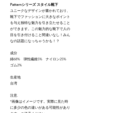
Pattern
シリーズ
スタイル靴下
ユニークなデザインが書かれており、
靴下でファッションに大きなポイント
を与え独特な魅力を引き立たせること
ができます。この魅力的な靴下で人の
目を引き付けること間違いなし！みん
なの話題になっちゃうかも！？
成分
綿
68%
弾性繊維
5%
ナイロン
25%
ゴム
2%
生産地
台湾
注意
.
*
画像はイメージです。実際に見た時
に多少の色の違いがある可能性があり