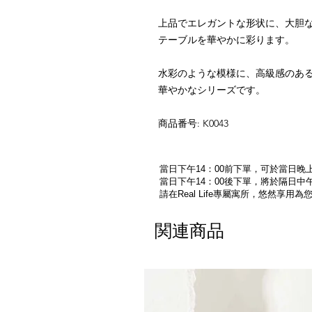
上品でエレガントな形状に、大胆
テーブルを華やかに彩ります。
水彩のような模様に、高級感のあ
華やかなシリーズです。
商品番号: K0043
當日下午14：00前下單，可於當日晚上
當日下午14：00後下單，將於隔日中午
請在Real Life專屬寓所，悠然享用
関連商品