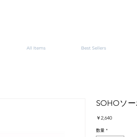
All Items
Best Sellers
SOHOソー
価
￥2,640
格
数量
*