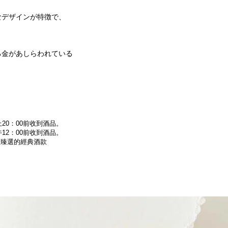
なデザインが特徴で、
る金があしらわれている
20：00前收到酒品。
12：00前收到酒品。
為您臻選的經典酒款