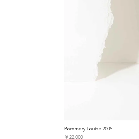
Pommery Louise 2005
価格
￥22,000