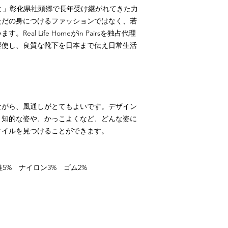
と」彰化県社頭郷で長年受け継がれてきた力
ただの身につけるファッションではなく、若
います。
Real Life Home
が
in Pairs
を独占代理
駆使し、良質な靴下を日本まで伝え日常生活
ながら、風通しがとてもよいです。デザイン
、知的な姿や、かっこよくなど、どんな姿に
タイルを見つけることができます。
維5% ナイロン3% ゴム2%