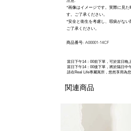
注意
.
*
画像はイメージです。実際に見た
す。ご了承ください。
*
安全と衛生を考慮し、瑕疵がない
ご了承ください。
商品番号
: A00001-14CF
當日下午14：00前下單，可於當日晚上
當日下午14：00後下單，將於隔日中午
請在Real Life專屬寓所，悠然享用
関連商品