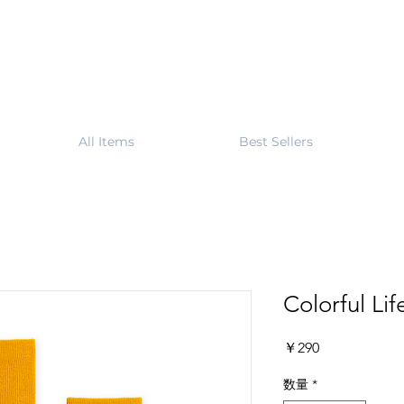
All Items
Best Sellers
Colorful 
価
￥290
格
数量
*