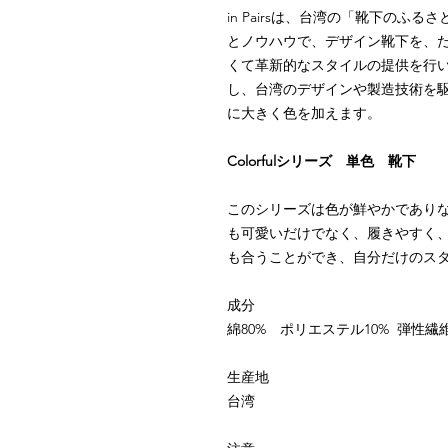
in Pairs
は、台湾の「靴下のふるさ
とノウハウで、デザイン靴下を、
くて革新的なスタイルの提供を行
し、台湾のデザインや製造技術を
に大きく色を加えます。
Colorful
シリーズ 単色 靴下
このシリーズは色が鮮やかであり
も可愛いだけでなく、履きやすく
も合うことができ、自分だけのス
成分
綿80% ポリエステル10% 弾性繊
生産地
台湾