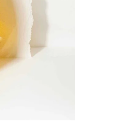
Ruinart Blanc de Blancs
価格
￥13,200