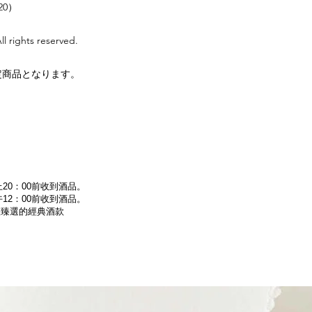
s20）
rights reserved.
予定商品となります。
。
20：00前收到酒品。
12：00前收到酒品。
為您臻選的經典酒款