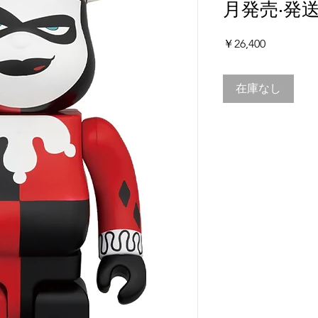
⽉発売‧発
価
￥26,400
格
在庫なし