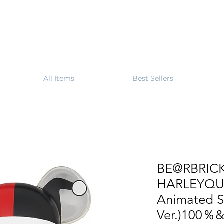
All Items
Best Sellers
BE@RBRIC
HARLEYQU
Animated S
Ver.)100