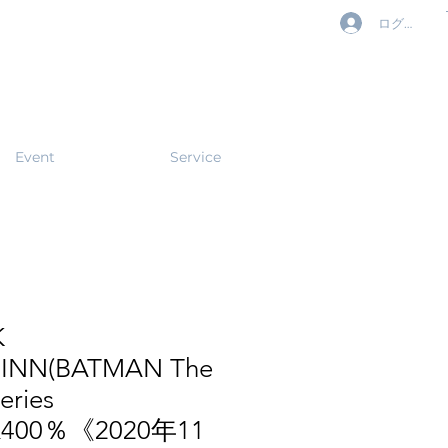
ログイン
Event
Service
K
INN(BATMAN The
eries
％&400％《2020年11