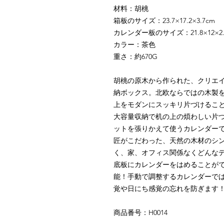
材料：胡桃
箱板のサイズ：
23.7×17.2×3.7
cm
カレンダー板のサイズ：
21.8×12
×
2
カラー：茶色
重さ：約670G
胡桃の原木から作られた、クリエ
納ボックス。北欧ならではの木製
上をモダンにスッキリ片づけるこ
大容量収納で机の上の煩わしい片
ットを張りかえて使うカレンダー
匠がこだわった、天然の木材のシ
く、家、オフィス関係なくどんな
底板にカレンダーをはめることが
能！手動で調整するカレンダーで
覚や日にち感覚の忘れを防ぎます
商品番号：H0014