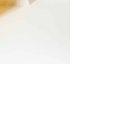
Ruinart Blanc de Blancs
価格
￥13,200