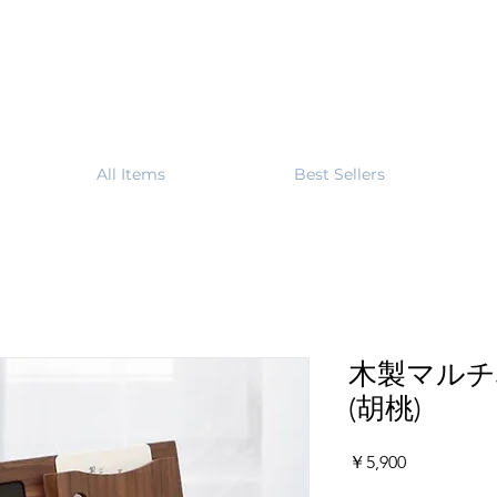
All Items
Best Sellers
木製マルチ
(胡桃)
価
￥5,900
格