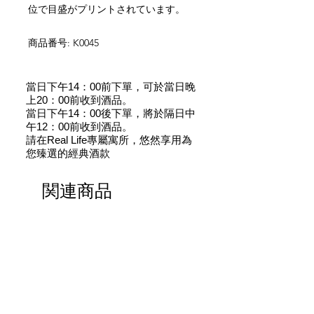
位で目盛がプリントされています。
商品番号: K0045
當日下午14：00前下單，可於當日晚
上20：00前收到酒品。
當日下午14：00後下單，將於隔日中
午12：00前收到酒品。
請在Real Life專屬寓所，悠然享用為
您臻選的經典酒款
関連商品