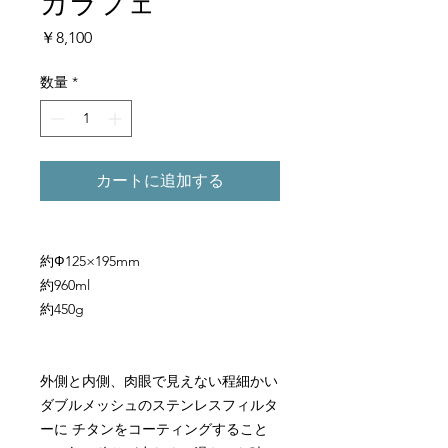
カラフェ
価
￥8,100
格
数量
*
カートに追加する
約Ф125×195mm
約960ml
約450g
外側と内側、肉眼で見えない程細かい
ダブルメッシュのステンレスフィルタ
ーに チタンをコーティングすること