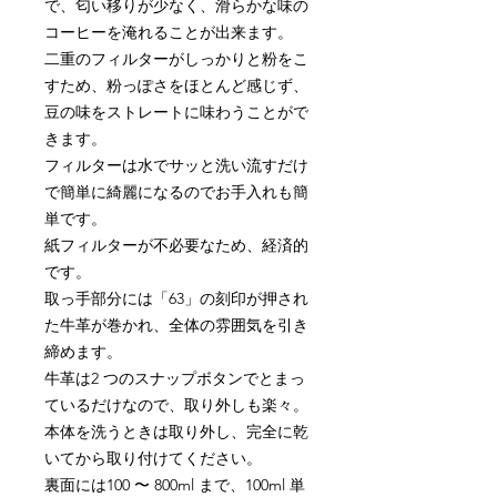
で、匂い移りが少なく、滑らかな味の
コーヒーを淹れることが出来ます。
二重のフィルターがしっかりと粉をこ
すため、粉っぽさをほとんど感じず、
豆の味をストレートに味わうことがで
きます。
フィルターは水でサッと洗い流すだけ
で簡単に綺麗になるのでお手入れも簡
単です。
紙フィルターが不必要なため、経済的
です。
取っ手部分には「63」の刻印が押され
た牛革が巻かれ、全体の雰囲気を引き
締めます。
牛革は2 つのスナップボタンでとまっ
ているだけなので、取り外しも楽々。
本体を洗うときは取り外し、完全に乾
いてから取り付けてください。
裏面には100 〜 800ml まで、100ml 単