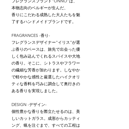
フレグランスブランド”ONNO”は、
本物志向のベルギーが生んだ、
香りにこだわる成熟した大人たちを魅
了するハンドメイドブランドです。
FRAGRANCES -香り-
フレグランスデザイナー"イリス”が選
ぶ香りのベースは、旅先で出会った優
しく包み込んでくれるスパイスや大地
の香り。そこに、シトラスやフラワー
の繊細な芳香が加わります。しなやか
で軽やかな感性と厳選したハイクオリ
ティな香料を巧みに調合して奥行きの
ある香りを実現しました。
DESIGN -デザイン-
個性豊かな香りを際立たせるのは、美
しいカットガラス。成形からカッティ
ング、蝋を注ぐまで、すべての工程は