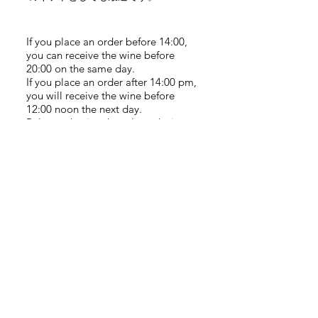
If you place an order before 14:00,
you can receive the wine before
20:00 on the same day.
If you place an order after 14:00 pm,
you will receive the wine before
12:00 noon the next day.
Relax and enjoy the selected wine
list in exclusive homes of Real Life in
Tokyo.
Related Products