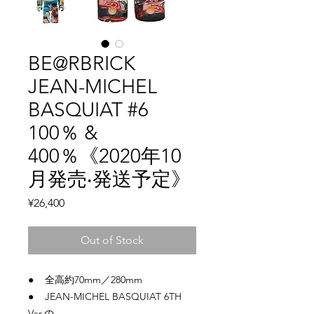
BE@RBRICK
JEAN-MICHEL
BASQUIAT #6
100％ &
400％《2020年10
⽉発売‧発送予定》
Price
¥26,400
Out of Stock
● 全高約70mm／280mm
● JEAN-MICHEL BASQUIAT 6TH
Ver.の