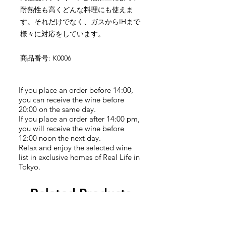
耐熱性も高くどんな料理にも使えま
す。それだけでなく、ガスから
IH
まで
様々に対応をしています。
商品番号
: K0006
If you place an order before 14:00,
you can receive the wine before
20:00 on the same day.
If you place an order after 14:00 pm,
you will receive the wine before
12:00 noon the next day.
Relax and enjoy the selected wine
list in exclusive homes of Real Life in
Tokyo.
Related Products