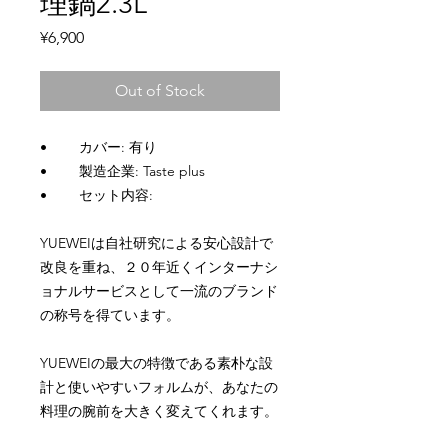
理鍋2.3L
Price
¥6,900
Out of Stock
•
カバー
:
有り
•
製造企業
: Taste plus
•
セット内容
:
YUEWEI
は自社研究による安心設計で
改良を重ね、２０年近くインターナシ
ョナルサービスとして一流のブランド
の称号を得ています。
YUEWEI
の最大の特徴である素朴な設
計と使いやすいフォルムが、あなたの
料理の腕前を大きく変えてくれます。