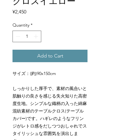
クロスイエロー
Price
¥2,450
Quantity
*
Add to Cart
サイズ：(約)90x150cm
しっかりした厚手で、素材の風合いと
肌触りの良さを感じる失火知りた高密
度生地。シンプルな織柄の入った綿麻
混紡素材のテーブルクロス(テーブル
カバー)です。ハギレのようなフリン
ジがレトロ感をだしつつおしゃれでス
タイリッシュな雰囲気を演出しま