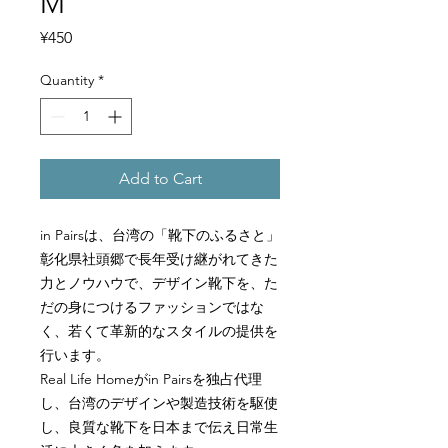
M
Price
¥450
Quantity
*
Add to Cart
in Pairs
は、台湾の「靴下のふるさと」
彰化県社頭郷で長年受け継がれてきた
力とノウハウで、デザイン靴下を、た
だの身につけるファッションではな
く、若くて革新的なスタイルの提供を
行います。
Real Life Home
が
in Pairs
を独占代理
し、台湾のデザインや製造技術を駆使
し、良質な靴下を日本まで伝え日常生