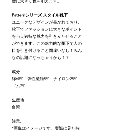
活に大きく色を加えます。
Pattern
シリーズ
スタイル靴下
ユニークなデザインが書かれており、
靴下でファッションに大きなポイント
を与え独特な魅力を引き立たせること
ができます。この魅力的な靴下で人の
目を引き付けること間違いなし！みん
なの話題になっちゃうかも！？
成分
綿
68%
弾性繊維
5%
ナイロン
25%
ゴム
2%
生産地
台湾
注意
.
*
画像はイメージです。実際に見た時