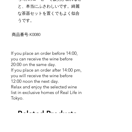
と、本当にふさわしいです。綺麗
な茶器セットを置くでもよく似合
うです。
商品番号:K0080
If you place an order before 14:00,
you can receive the wine before
20:00 on the same day.
If you place an order after 14:00 pm,
you will receive the wine before
12:00 noon the next day.
Relax and enjoy the selected wine
list in exclusive homes of Real Life in
Tokyo.
Related Products