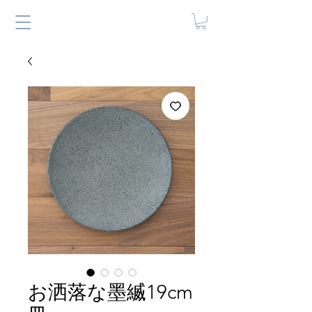
お洒落な墨縅19cm